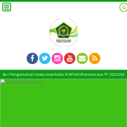
umuman siswa siswi kelas IX MTsN Dharmasraya TP 2023/2024 Resmi dium